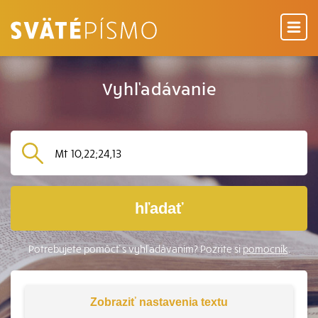
Vyhľadávanie
hľadať
Potrebujete pomôcť s vyhľadávaním? Pozrite si
pomocník
.
Zobraziť
nastavenia textu