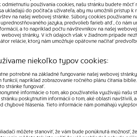
 odmietnutiu používania cookies, našu stránku budete môcť na
a ukladajú do počítača užívateľa, aby mu umožnili prístup k
ávštev na našej webovej stránke. Súbory cookies používame 
u, uprednostňovaného jazyka, predvolieb farieb atď., čo nám
formácií, a to napríklad počtu návštevníkov na našej webove
j webovej stránky. V ich údajoch však v žiadnom prípade n
ikátor relácie, ktorý nám umožňuje opätovne načítať predvoľb
užívame niekoľko typov cookies:
ne potrebné na základné fungovanie našej webovej stránky.
funkcií, napríklad zobrazovanie ročného plánu čítania bibli
to stránke fungovať.
nymné informácie o tom, ako používatelia využívajú našu st
ránku poskytnutím informácií o tom, aké oblasti navštívili, aký 
ad chybové hlásenia. Tieto informácie nám pomáhajú vylepšo
adači môžete stanoviť, že vám bude ponúknutá možnosť, že 