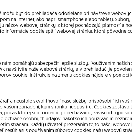
ré môžu byť do prehliadača odosielané pri návšteve webovýc
upom na internet, ako napr. smartphone alebo tablet). Súbory
ú názov webovej stránky, z ktorej pochádzajú, platnosť a ho
to informácie odošle späť webovej stránke, ktorá pôvodne coo
 nám pomáhajú zabezpečiť lepšie služby. Používaním našich s
 Ak navštívite naše webové stránky a v prehliadači je povole
borov cookie. Inštrukcie na zmenu cookies nájdete v pomoci
rať a neustále skvalitňovať naše služby, prispôsobiť ich va
o vašom zariadení, kým stránku neopustíte. Cookies zostávaj
, počas ktorej si informácie ponechávame, závisí od typu s
o ochrane osobných údajov, nakoľko ich používaním nezhrom
tím stranám. Každý užívateľ prezeraním tejto našej webovej s
eľ nesúhlasí s používaním súborov cookies, našu webovú str