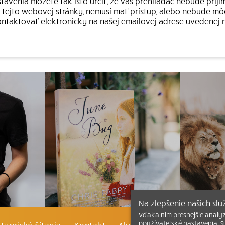
avenia môžete tak isto určiť, že váš prehliadač nebude prijí
s tejto webovej stránky, nemusí mať prístup, alebo nebude mô
taktovať elektronicky na našej emailovej adrese uvedenej n
Na zlepšenie našich sl
Vďaka nim presnejšie analy
používateľské nastavenia. S
iturgické čítania
Kontakt
Ako čítať bibliu
Katechi