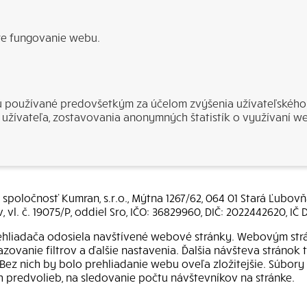
re fungovanie webu.
sú používané predovšetkým za účelom zvýšenia užívateľského
užívateľa, zostavovania anonymných štatistík o využívaní w
poločnosť Kumran, s.r.o., Mýtna 1267/62, 064 01 Stará Ľubovň
vl. č. 19075/P, oddiel Sro, IČO: 36829960, DIČ: 2022442620, I
prehliadača odosiela navštívené webové stránky. Webovým st
zovanie filtrov a ďalšie nastavenia. Ďalšia návšteva stráno
. Bez nich by bolo prehliadanie webu oveľa zložitejšie. Súbo
h predvolieb, na sledovanie počtu návštevníkov na stránke.