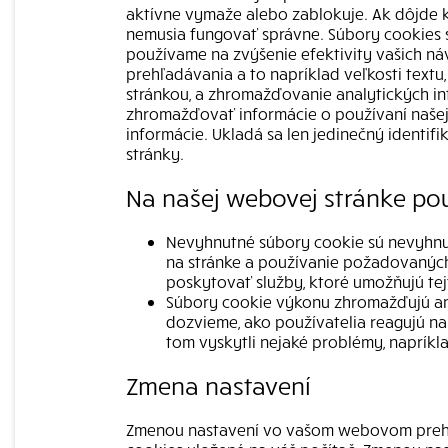
aktívne vymaže alebo zablokuje. Ak dôjde k
nemusia fungovať správne. Súbory cookies s
používame na zvýšenie efektivity vašich n
prehľadávania a to napríklad veľkosti text
stránkou, a zhromažďovanie analytických in
zhromažďovať informácie o používaní naše
informácie. Ukladá sa len jedinečný identif
stránky.
Na našej webovej stránke po
Nevyhnutné súbory cookie sú nevyhnut
na stránke a používanie požadovaných 
poskytovať služby, ktoré umožňujú tej
Súbory cookie výkonu zhromažďujú ano
dozvieme, ako používatelia reagujú na st
tom vyskytli nejaké problémy, napríkl
Zmena nastavení
Zmenou nastavení vo vašom webovom prehli