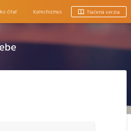
ko čítať
Katechizmus
Tlačená verzia
webe