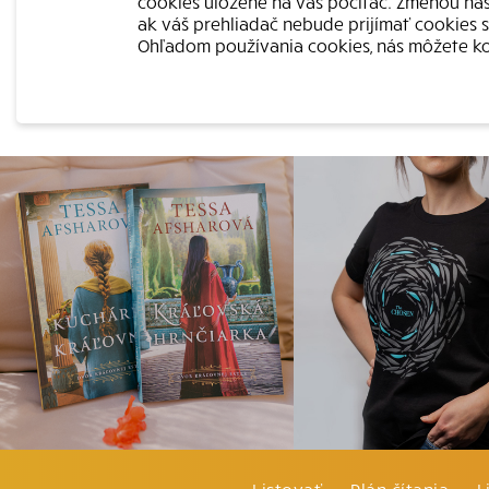
cookies uložené na váš počítač. Zmenou nast
ak váš prehliadač nebude prijímať cookies 
Ohľadom používania cookies, nás môžete kon
Listovať
Plán čítania
L