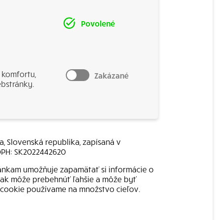
Povolené
 komfortu,
Zakázané
ebstránky.
a, Slovenská republika, zapísaná v
Č DPH: SK2022442620
ránkam umožňuje zapamätať si informácie o
k tak môže prebehnúť ľahšie a môže byť
ry cookie používame na množstvo cieľov.