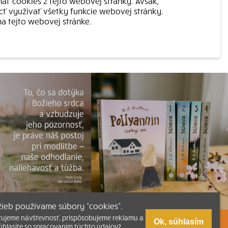
mať cookies z tejto webovej stránky. Avšak,
cť využívať všetky funkcie webovej stránky.
a tejto webovej stránke.
užieb používame súbory “cookies”.
zujeme návštevnosť, prispôsobujeme reklamu a
Ok, súhlasím
úhlasíte so spracovaním týchto údajov?
zmus
Tlačená verzia Písma