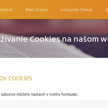
istovať
Plán čítania
Liturgické čítania
A
žívanie Cookies na našom 
ov cookies
 súborov môžete nastaviť v tomto formulári.