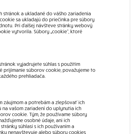
h stránok a ukladané do vášho zariadenia
 cookie sa ukladajú do priečinka pre súbory
dnotu. Pri ďalšej návšteve stránky webový
kie vytvorila. Súbory „cookie“, ktoré
tránok vyjadrujete súhlas s použitím
né prijímanie súborov cookie, považujeme to
 každého prehliadača.
šim záujmom a potrebám a zlepšovať ich
ú na vašom zariadení do uplynutia ich
úborov cookie. Tým, že používame súbory
ažďujeme osobné údaje, ani ich
tránky súhlasí s ich používaním a
ánku nenavštevuje alebo súbory cookies