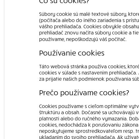
Čo sú cookies?
Súbory cookie sú malé textové súbory, kto
(počítača alebo do iného zariadenia s príst
vášho prehliadača. Cookies obvykle obsahuj
prehliadač znovu načíta súbory cookie a tie
používame, nepoškodzujú váš počítač.
Používanie cookies
Táto webová stránka používa cookies, ktoré
cookies v súlade s nastavením prehliadača.
za prijatie našich podmienok používania sú
Prečo používame cookies?
Cookies používame s cieľom optimálne vytvá
štruktúru a obsah. Dočasné sa uchovávajú v
platnosti alebo do ručného vymazania. Doba
cookies, nedochádza k porušovaniu zákona 
neposkytujeme sprostredkovateľom resp. tre
ukladaním do svojho prehliadača. Ak užívat