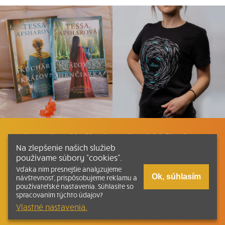
Listovať
Plán čítania
Liturgické čítania
Na zlepšenie našich služieb
používame súbory “cookies”.
Kontakt
Ako čítať bibliu
Katechizmus
Vďaka nim presnejšie analyzujeme
Ok, súhlasím
návštevnosť, prispôsobujeme reklamu a
používateľské nastavenia. Súhlasíte so
Tlačená verzia Písma
spracovaním týchto údajov?
Vlastné nastavenia.
© 2026 svatepismo.sk |
Všetky práva vyhradené
| Táto stránka
funguje aj vďaka kresťanskému kníhkupectvu
Kumran.sk