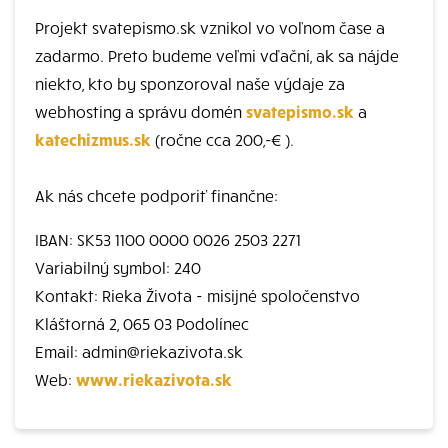
Projekt svatepismo.sk vznikol vo voľnom čase a
zadarmo. Preto budeme veľmi vďační, ak sa nájde
niekto, kto by sponzoroval naše výdaje za
webhosting a správu domén
svatepismo.sk
a
katechizmus.sk
(ročne cca 200,-€ ).
Ak nás chcete podporiť finančne:
IBAN: SK53 1100 0000 0026 2503 2271
Variabilný symbol: 240
Kontakt: Rieka Života - misijné spoločenstvo
Kláštorná 2, 065 03 Podolínec
Email: admin@riekazivota.sk
Web:
www.riekazivota.sk