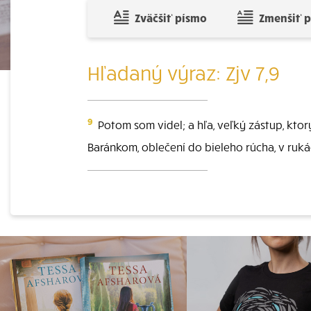
Zväčšiť písmo
Zmenšiť 
Hľadaný výraz: Zjv 7,9
9
Potom som videl; a hľa, veľký zástup, kto
Baránkom, oblečení do bieleho rúcha, v ruk