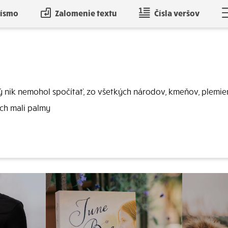
písmo
Zalomenie textu
Čísla veršov
rý nik nemohol spočítať, zo všetkých národov, kmeňov, plemie
ách mali palmy