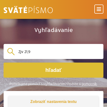
Vyhľadávanie
hľadať
Potrebujete pomôcť s vyhľadávaním? Pozrite si
pomocník
.
Zobraziť
nastavenia textu