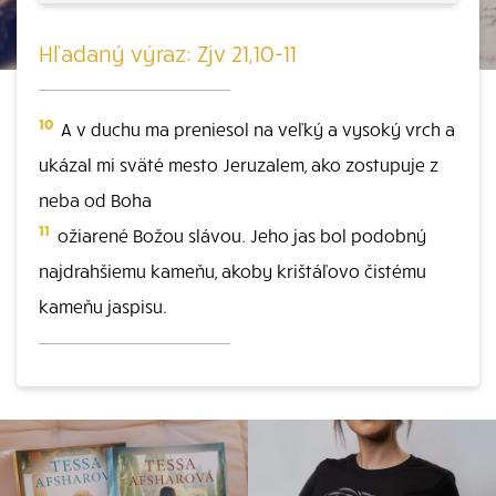
Hľadaný výraz: Zjv 21,10-11
10
A v duchu ma preniesol na veľký a vysoký vrch a
ukázal mi sväté mesto Jeruzalem, ako zostupuje z
neba od Boha
11
ožiarené Božou slávou. Jeho jas bol podobný
najdrahšiemu kameňu, akoby krištáľovo čistému
kameňu jaspisu.