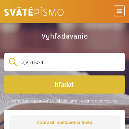
Vyhľadávanie
hľadať
Potrebujete pomôcť s vyhľadávaním? Pozrite si
pomocník
.
Zobraziť
nastavenia textu