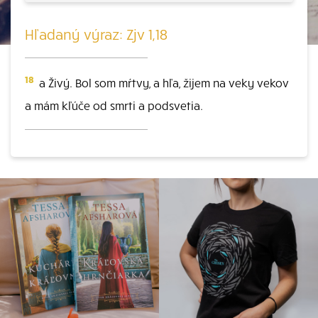
Hľadaný výraz: Zjv 1,18
18
a Živý. Bol som mŕtvy, a hľa, žijem na veky vekov
a mám kľúče od smrti a podsvetia.