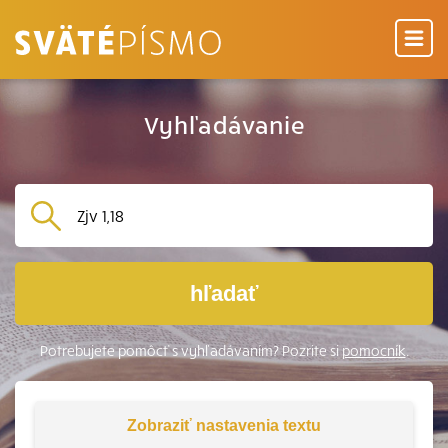
Vyhľadávanie
hľadať
Potrebujete pomôcť s vyhľadávaním? Pozrite si
pomocník
.
Zobraziť
nastavenia textu