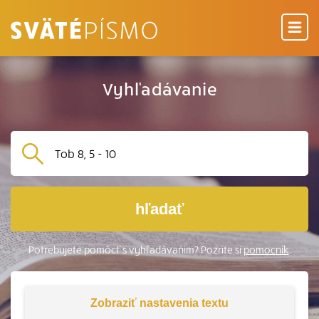
Vyhľadávanie
hľadať
Potrebujete pomôcť s vyhľadávaním? Pozrite si
pomocník
.
Zobraziť
nastavenia textu