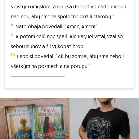
s čistým úmyslom. Zmiluj sa dobrotivo nado mnou i
nad ňou, aby sme sa spoločne dožili staroby."
8
Nato obaja povedali: "Amen, Amen!"
9
A potom celú noc spali. Ale Raguel vstal, vzal so
sebou sluhov a šli vykopať hrob.
10
Lebo si povedal: "Ak by zomrel, aby sme neboli
všetkým na posmech a na potupu."