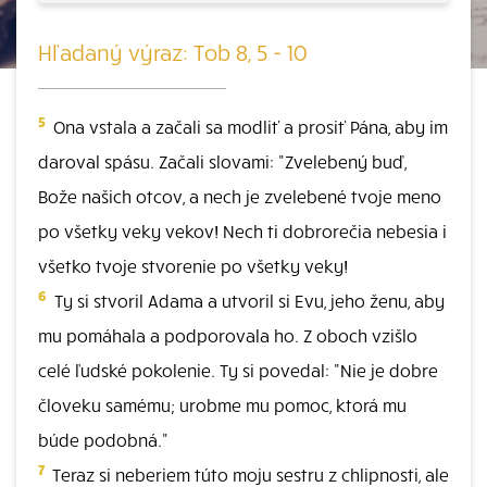
Hľadaný výraz: Tob 8, 5 - 10
5
Ona vstala a začali sa modliť a prosiť Pána, aby im
daroval spásu. Začali slovami: "Zvelebený buď,
Bože našich otcov, a nech je zvelebené tvoje meno
po všetky veky vekov! Nech ti dobrorečia nebesia i
všetko tvoje stvorenie po všetky veky!
6
Ty si stvoril Adama a utvoril si Evu, jeho ženu, aby
mu pomáhala a podporovala ho. Z oboch vzišlo
celé ľudské pokolenie. Ty si povedal: "Nie je dobre
človeku samému; urobme mu pomoc, ktorá mu
búde podobná."
7
Teraz si neberiem túto moju sestru z chlipnosti, ale