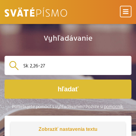
Vyhľadávanie
hľadať
Potrebujete pomôcť s vyhľadávaním? Pozrite si
pomocník
.
Zobraziť
nastavenia textu