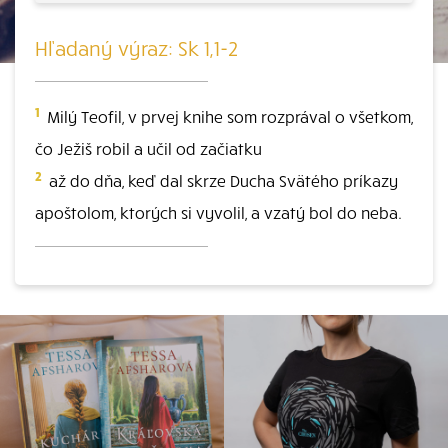
Hľadaný výraz: Sk 1,1-2
1
Milý Teofil, v prvej knihe som rozprával o všetkom,
čo Ježiš robil a učil od začiatku
2
až do dňa, keď dal skrze Ducha Svätého príkazy
apoštolom, ktorých si vyvolil, a vzatý bol do neba.