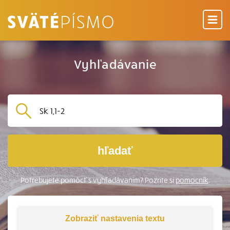
Vyhľadávanie
hľadať
Potrebujete pomôcť s vyhľadávaním? Pozrite si
pomocník
.
Zobraziť
nastavenia textu