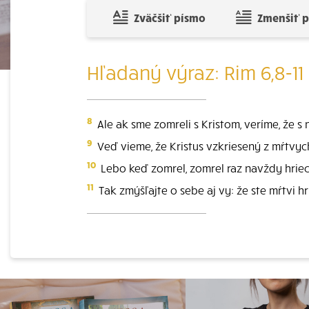
Zväčšiť písmo
Zmenšiť 
Hľadaný výraz: Rim 6,8-11
8
Ale ak sme zomreli s Kristom, veríme, že s 
9
Veď vieme, že Kristus vzkriesený z mŕtvyc
10
Lebo keď zomrel, zomrel raz navždy hriechu
11
Tak zmýšľajte o sebe aj vy: že ste mŕtvi hr