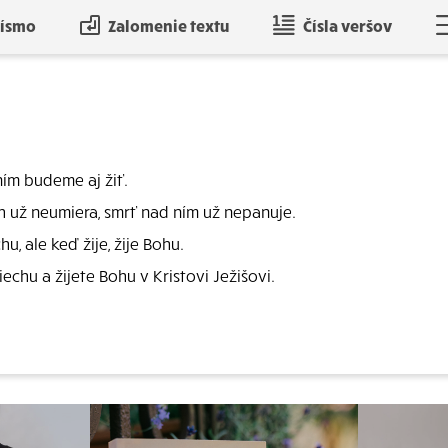
písmo
Zalomenie textu
Čísla veršov
ním budeme aj žiť.
h už neumiera, smrť nad ním už nepanuje.
, ale keď žije, žije Bohu.
iechu a žijete Bohu v Kristovi Ježišovi.