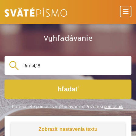
Vyhľadávanie
hľadať
Potrebujete pomôcť s vyhľadávaním? Pozrite si
pomocník
.
Zobraziť
nastavenia textu