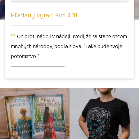
Hľadaný výraz: Rim 4,18
18
On proti nádeji v nádeji uveril, že sa stane otcom
mnohých národov, podľa slova: "Také bude tvoje
potomstvo."