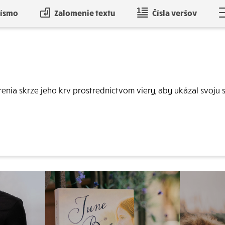
písmo
Zalomenie textu
Čísla veršov
nia skrze jeho krv prostredníctvom viery, aby ukázal svoju sp