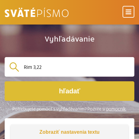
Vyhľadávanie
hľadať
Potrebujete pomôcť s vyhľadávaním? Pozrite si
pomocník
.
Zobraziť
nastavenia textu