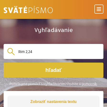
Vyhľadávanie
hľadať
Potrebujete pomôcť s vyhľadávaním? Pozrite si
pomocník
.
Zobraziť
nastavenia textu