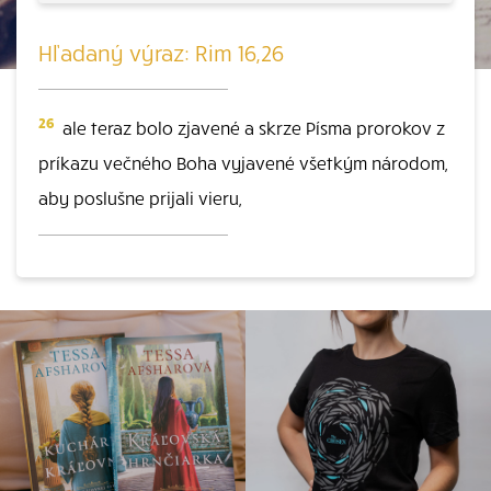
Hľadaný výraz: Rim 16,26
26
ale teraz bolo zjavené a skrze Písma prorokov z
príkazu večného Boha vyjavené všetkým národom,
aby poslušne prijali vieru,