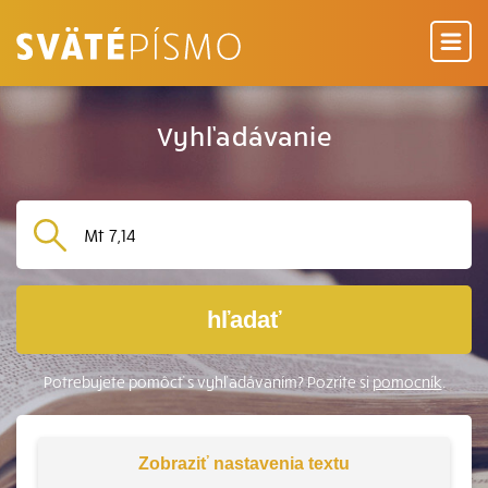
Vyhľadávanie
hľadať
Potrebujete pomôcť s vyhľadávaním? Pozrite si
pomocník
.
Zobraziť
nastavenia textu