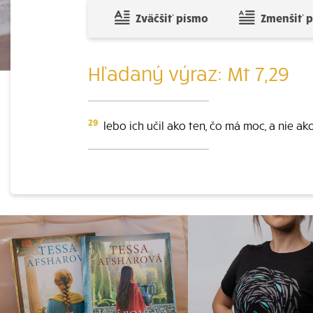
Zväčšiť písmo
Zmenšiť 
Hľadaný výraz: Mt 7,29
29
lebo ich učil ako ten, čo má moc, a nie ako