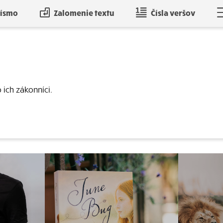
písmo
Zalomenie textu
Čísla veršov
 ich zákonníci.