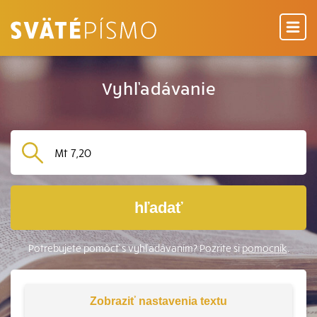
Vyhľadávanie
hľadať
Potrebujete pomôcť s vyhľadávaním? Pozrite si
pomocník
.
Zobraziť
nastavenia textu