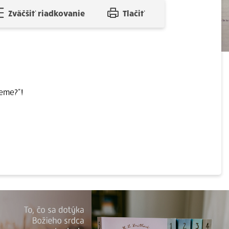
Zväčšiť riadkovanie
Tlačiť
eme?"!