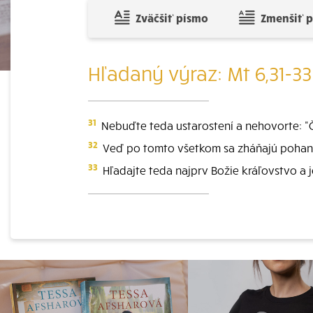
Zväčšiť písmo
Zmenšiť 
Hľadaný výraz: Mt 6,31-33
31
Nebuďte teda ustarostení a nehovorte: "Č
32
Veď po tomto všetkom sa zháňajú pohania
33
Hľadajte teda najprv Božie kráľovstvo a 