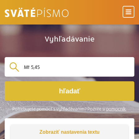
Vyhľadávanie
hľadať
Potrebujete pomôcť s vyhľadávaním? Pozrite si
pomocník
.
Zobraziť
nastavenia textu