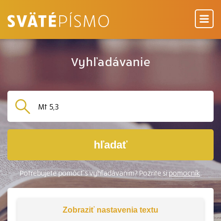
Vyhľadávanie
hľadať
Potrebujete pomôcť s vyhľadávaním? Pozrite si
pomocník
.
Zobraziť
nastavenia textu