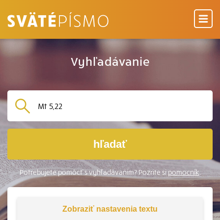
Vyhľadávanie
hľadať
Potrebujete pomôcť s vyhľadávaním? Pozrite si
pomocník
.
Zobraziť
nastavenia textu