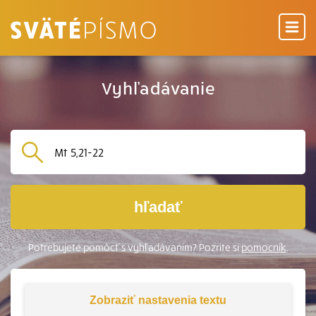
Vyhľadávanie
hľadať
Potrebujete pomôcť s vyhľadávaním? Pozrite si
pomocník
.
Zobraziť
nastavenia textu