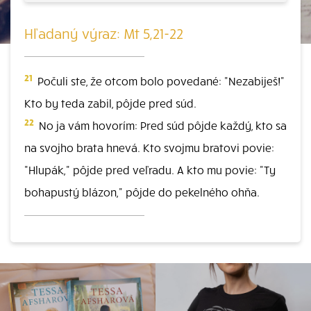
Hľadaný výraz: Mt 5,21-22
21
Počuli ste, že otcom bolo povedané: "Nezabiješ!"
Kto by teda zabil, pôjde pred súd.
22
No ja vám hovorím: Pred súd pôjde každý, kto sa
na svojho brata hnevá. Kto svojmu bratovi povie:
"Hlupák," pôjde pred veľradu. A kto mu povie: "Ty
bohapustý blázon," pôjde do pekelného ohňa.