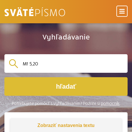
Vyhľadávanie
hľadať
Potrebujete pomôcť s vyhľadávaním? Pozrite si
pomocník
.
Zobraziť
nastavenia textu