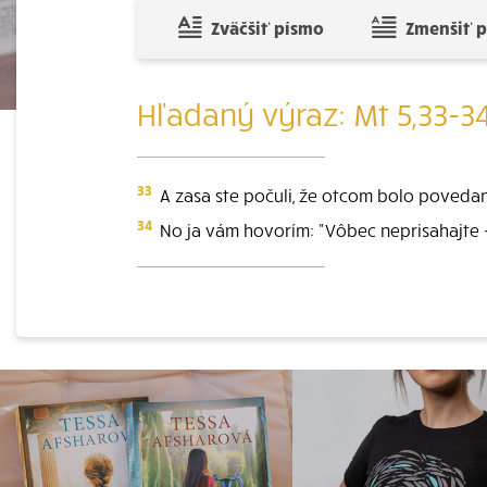
Zväčšiť písmo
Zmenšiť 
Hľadaný výraz: Mt 5,33-3
33
A zasa ste počuli, že otcom bolo povedané:
34
No ja vám hovorím: "Vôbec neprisahajte -