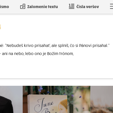
písmo
Zalomenie textu
Čísla veršov
4
 "Nebudeš krivo prisahať, ale splníš, čo si Pánovi prisahal."
 ani na nebo, lebo ono je Božím trónom,