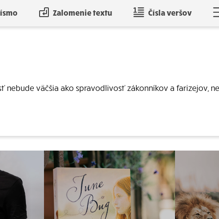
písmo
Zalomenie textu
Čísla veršov
ť nebude väčšia ako spravodlivosť zákonníkov a farizejov, n