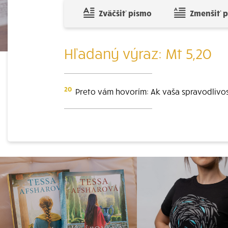
Zväčšiť písmo
Zmenšiť 
Hľadaný výraz: Mt 5,20
20
Preto vám hovorím: Ak vaša spravodlivos