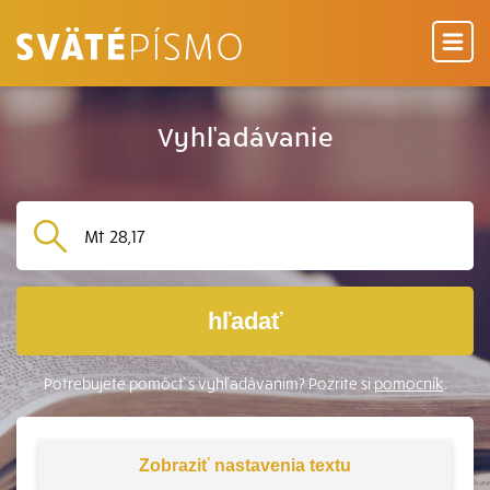
Vyhľadávanie
hľadať
Potrebujete pomôcť s vyhľadávaním? Pozrite si
pomocník
.
Zobraziť
nastavenia textu