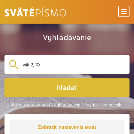
Vyhľadávanie
hľadať
Potrebujete pomôcť s vyhľadávaním? Pozrite si
pomocník
.
Zobraziť
nastavenia textu