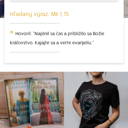
Hľadaný výraz: Mk 1, 15
15
Hovoril: "Naplnil sa čas a priblížilo sa Božie
kráľovstvo. Kajajte sa a verte evanjeliu."