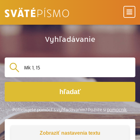
Vyhľadávanie
hľadať
Potrebujete pomôcť s vyhľadávaním? Pozrite si
pomocník
.
Zobraziť
nastavenia textu