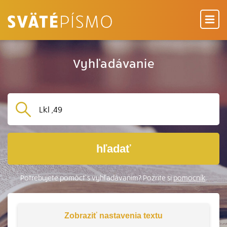
Vyhľadávanie
hľadať
Potrebujete pomôcť s vyhľadávaním? Pozrite si
pomocník
.
Zobraziť
nastavenia textu