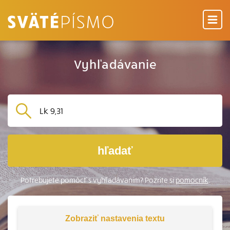
Vyhľadávanie
hľadať
Potrebujete pomôcť s vyhľadávaním? Pozrite si
pomocník
.
Zobraziť
nastavenia textu