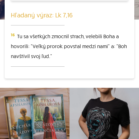
Hľadaný výraz: Lk 7,16
16
Tu sa všetkých zmocnil strach, velebili Boha a
hovorili: "Veľký prorok povstal medzi nami" a: "Boh
navštívil svoj ľud."