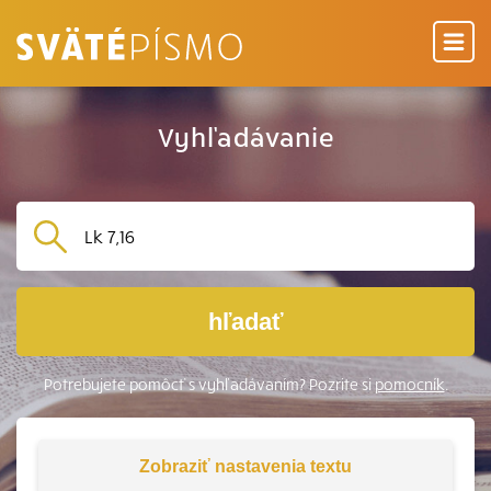
Vyhľadávanie
hľadať
Potrebujete pomôcť s vyhľadávaním? Pozrite si
pomocník
.
Zobraziť
nastavenia textu