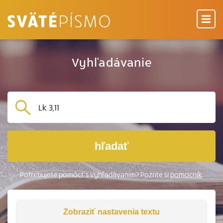
Vyhľadávanie
hľadať
Potrebujete pomôcť s vyhľadávaním? Pozrite si
pomocník
.
Zobraziť
nastavenia textu