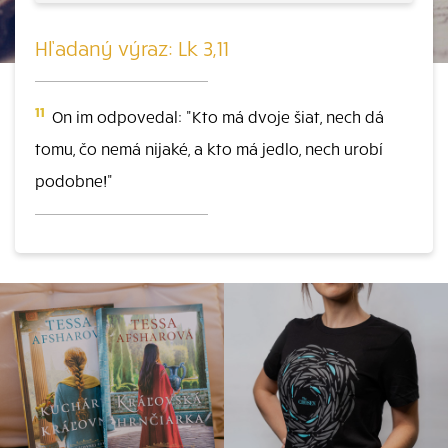
Hľadaný výraz: Lk 3,11
11
On im odpovedal: "Kto má dvoje šiat, nech dá
tomu, čo nemá nijaké, a kto má jedlo, nech urobí
podobne!"