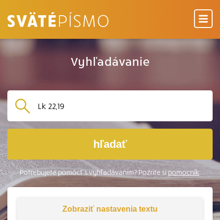
Vyhľadávanie
hľadať
Potrebujete pomôcť s vyhľadávaním? Pozrite si
pomocník
.
Zobraziť
nastavenia textu