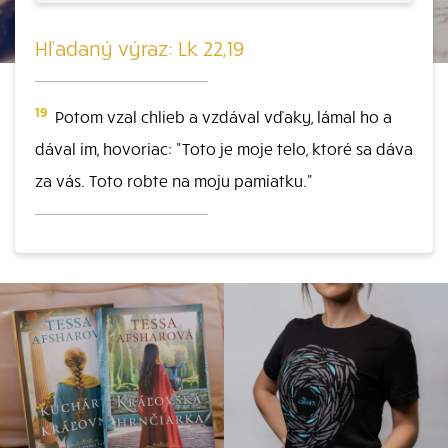
Hľadaný výraz: Lk 22,19
19
Potom vzal chlieb a vzdával vďaky, lámal ho a
dával im, hovoriac: "Toto je moje telo, ktoré sa dáva
za vás. Toto robte na moju pamiatku."