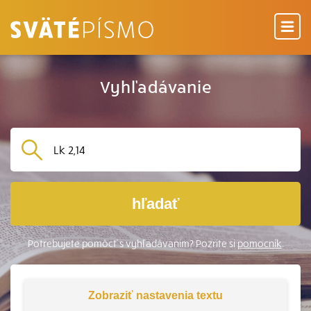
Vyhľadávanie
hľadať
Potrebujete pomôcť s vyhľadávaním? Pozrite si
pomocník
.
Zobraziť
nastavenia textu