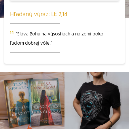
Hľadaný výraz: Lk 2,14
14
"Sláva Bohu na výsostiach a na zemi pokoj
ľuďom dobrej vôle."