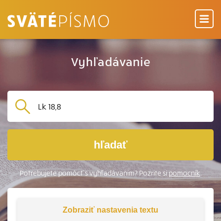
Vyhľadávanie
hľadať
Potrebujete pomôcť s vyhľadávaním? Pozrite si
pomocník
.
Zobraziť
nastavenia textu