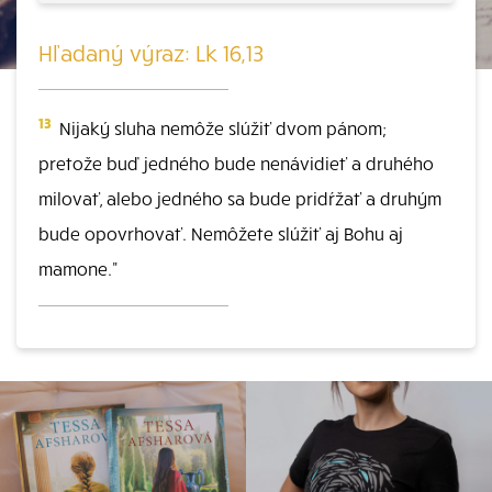
Hľadaný výraz: Lk 16,13
13
Nijaký sluha nemôže slúžiť dvom pánom;
pretože buď jedného bude nenávidieť a druhého
milovať, alebo jedného sa bude pridŕžať a druhým
bude opovrhovať. Nemôžete slúžiť aj Bohu aj
mamone."