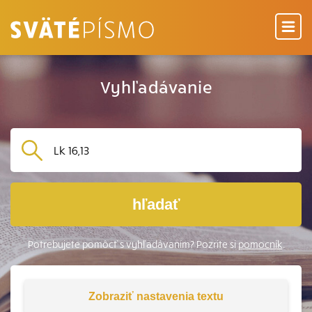
Vyhľadávanie
hľadať
Potrebujete pomôcť s vyhľadávaním? Pozrite si
pomocník
.
Zobraziť
nastavenia textu