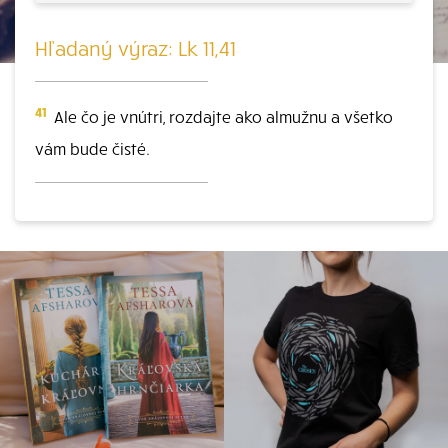
Hľadaný výraz: Lk 11,41
41
Ale čo je vnútri, rozdajte ako almužnu a všetko
vám bude čisté.