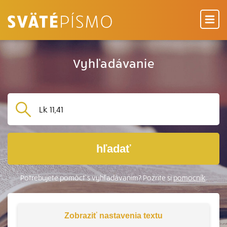
Vyhľadávanie
hľadať
Potrebujete pomôcť s vyhľadávaním? Pozrite si
pomocník
.
Zobraziť
nastavenia textu