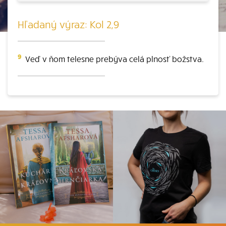
Hľadaný výraz: Kol 2,9
9
Veď v ňom telesne prebýva celá plnosť božstva.