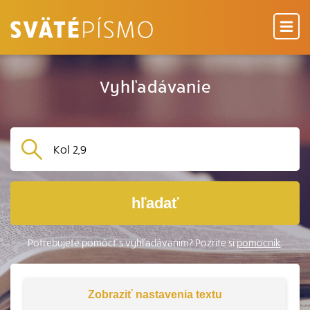
Vyhľadávanie
hľadať
Potrebujete pomôcť s vyhľadávaním? Pozrite si
pomocník
.
Zobraziť
nastavenia textu