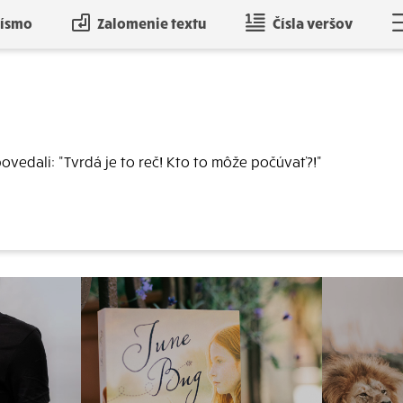
písmo
Zalomenie textu
Čísla veršov
povedali: "Tvrdá je to reč! Kto to môže počúvať?!"