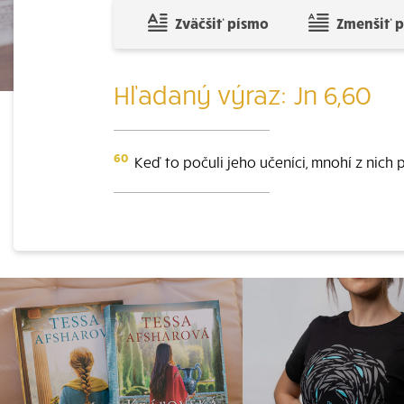
Zväčšiť písmo
Zmenšiť 
Hľadaný výraz: Jn 6,60
60
Keď to počuli jeho učeníci, mnohí z nich 