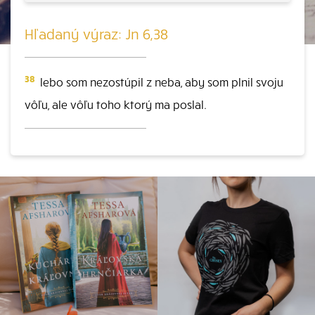
Hľadaný výraz: Jn 6,38
38
lebo som nezostúpil z neba, aby som plnil svoju
vôľu, ale vôľu toho ktorý ma poslal.