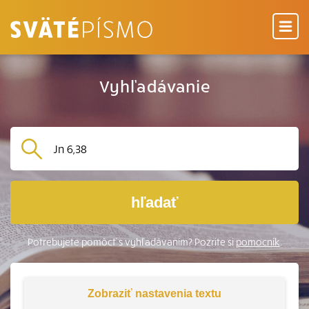
Vyhľadávanie
hľadať
Potrebujete pomôcť s vyhľadávaním? Pozrite si
pomocník
.
Zobraziť
nastavenia textu