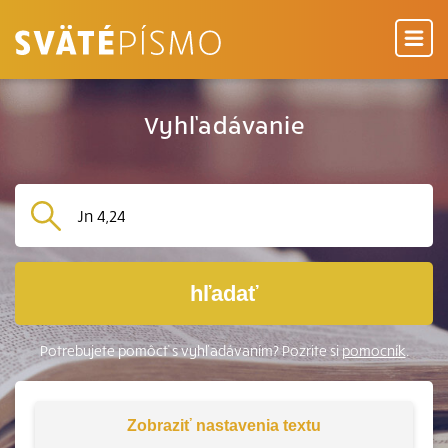
Vyhľadávanie
hľadať
Potrebujete pomôcť s vyhľadávaním? Pozrite si
pomocník
.
Zobraziť
nastavenia textu