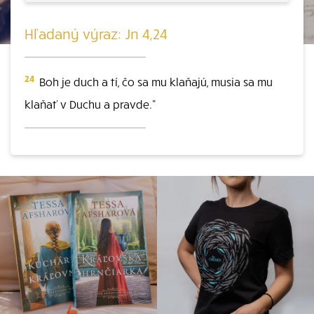
Hľadaný výraz: Jn 4,24
24
Boh je duch a tí, čo sa mu klaňajú, musia sa mu
klaňať v Duchu a pravde."