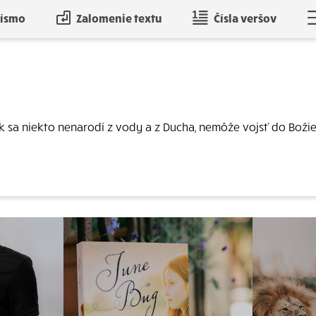
písmo
Zalomenie textu
Čísla veršov
Ak sa niekto nenarodí z vody a z Ducha, nemôže vojsť do Boži