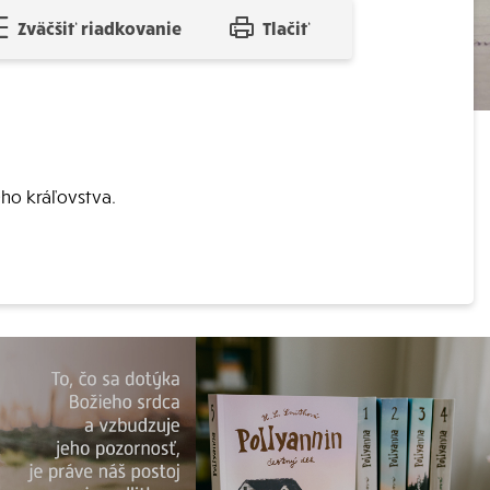
Zväčšiť riadkovanie
Tlačiť
eho kráľovstva.