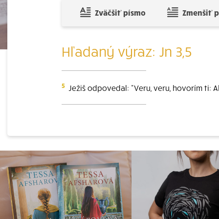
Zväčšiť písmo
Zmenšiť 
Hľadaný výraz: Jn 3,5
5
Ježiš odpovedal: "Veru, veru, hovorím ti: 