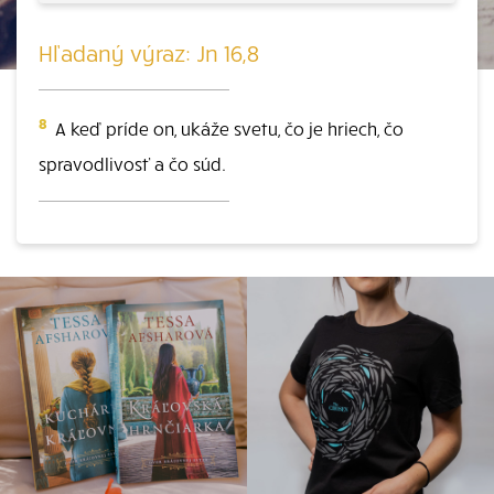
Hľadaný výraz: Jn 16,8
8
A keď príde on, ukáže svetu, čo je hriech, čo
spravodlivosť a čo súd.