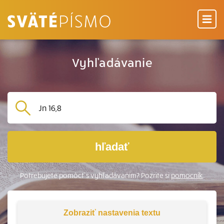
Vyhľadávanie
hľadať
Potrebujete pomôcť s vyhľadávaním? Pozrite si
pomocník
.
Zobraziť
nastavenia textu