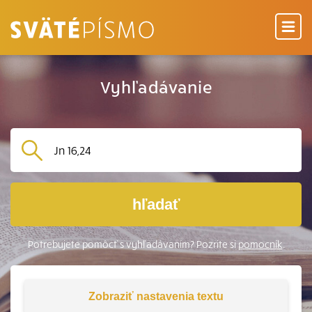
Vyhľadávanie
hľadať
Potrebujete pomôcť s vyhľadávaním? Pozrite si
pomocník
.
Zobraziť
nastavenia textu