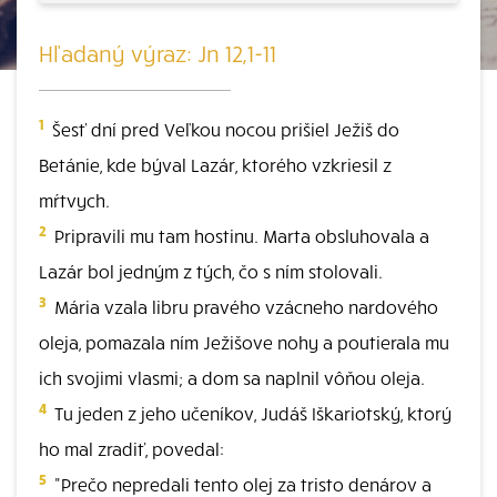
Hľadaný výraz: Jn 12,1-11
1
Šesť dní pred Veľkou nocou prišiel Ježiš do
Betánie, kde býval Lazár, ktorého vzkriesil z
mŕtvych.
2
Pripravili mu tam hostinu. Marta obsluhovala a
Lazár bol jedným z tých, čo s ním stolovali.
3
Mária vzala libru pravého vzácneho nardového
oleja, pomazala ním Ježišove nohy a poutierala mu
ich svojimi vlasmi; a dom sa naplnil vôňou oleja.
4
Tu jeden z jeho učeníkov, Judáš Iškariotský, ktorý
ho mal zradiť, povedal:
5
"Prečo nepredali tento olej za tristo denárov a