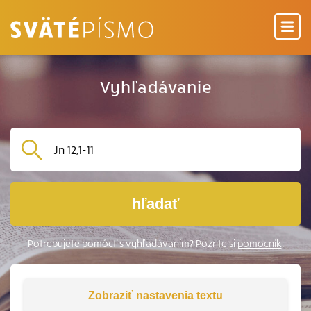
Vyhľadávanie
hľadať
Potrebujete pomôcť s vyhľadávaním? Pozrite si
pomocník
.
Zobraziť
nastavenia textu