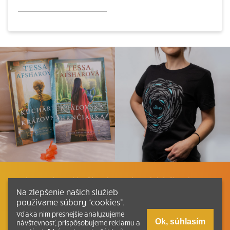
Listovať
Plán čítania
Liturgické čítania
Na zlepšenie našich služieb
používame súbory “cookies”.
Kontakt
Ako čítať bibliu
Katechizmus
Vďaka nim presnejšie analyzujeme
Ok, súhlasím
návštevnosť, prispôsobujeme reklamu a