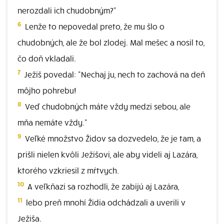
nerozdali ich chudobným?"
6
Lenže to nepovedal preto, že mu šlo o
chudobných, ale že bol zlodej. Mal mešec a nosil to,
čo doň vkladali.
7
Ježiš povedal: "Nechaj ju, nech to zachová na deň
môjho pohrebu!
8
Veď chudobných máte vždy medzi sebou, ale
mňa nemáte vždy."
9
Veľké množstvo Židov sa dozvedelo, že je tam, a
prišli nielen kvôli Ježišovi, ale aby videli aj Lazára,
ktorého vzkriesil z mŕtvych.
10
A veľkňazi sa rozhodli, že zabijú aj Lazára,
11
lebo preň mnohí Židia odchádzali a uverili v
Ježiša.