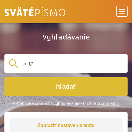
Vyhľadávanie
hľadať
Potrebujete pomôcť s vyhľadávaním? Pozrite si
pomocník
.
Zobraziť
nastavenia textu