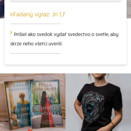
Hľadaný výraz: Jn 1,7
7
Prišiel ako svedok vydať svedectvo o svetle, aby
skrze neho všetci uverili.