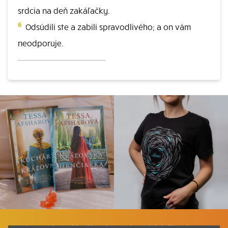
srdcia na deň zakáľačky.
6
Odsúdili ste a zabili spravodlivého; a on vám
neodporuje.
Listovať
Plán čítania
Liturgické čítania