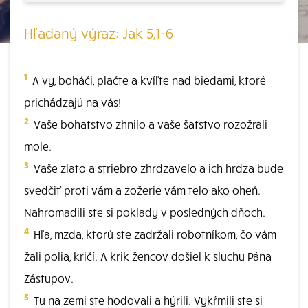
Hľadaný výraz: Jak 5,1-6
1
A vy, boháči, plačte a kvíľte nad biedami, ktoré
prichádzajú na vás!
2
Vaše bohatstvo zhnilo a vaše šatstvo rozožrali
mole.
3
Vaše zlato a striebro zhrdzavelo a ich hrdza bude
svedčiť proti vám a zožerie vám telo ako oheň.
Nahromadili ste si poklady v posledných dňoch.
4
Hľa, mzda, ktorú ste zadržali robotníkom, čo vám
žali polia, kričí. A krik žencov došiel k sluchu Pána
Zástupov.
5
Tu na zemi ste hodovali a hýrili. Vykŕmili ste si