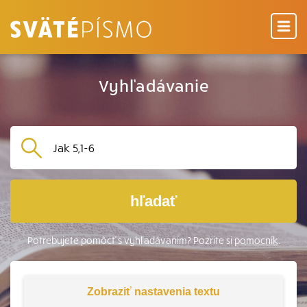
Vyhľadávanie
hľadať
Potrebujete pomôcť s vyhľadávaním? Pozrite si
pomocník
.
Zobraziť
nastavenia textu