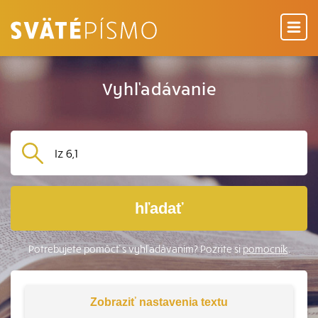
Vyhľadávanie
hľadať
Potrebujete pomôcť s vyhľadávaním? Pozrite si
pomocník
.
Zobraziť
nastavenia textu