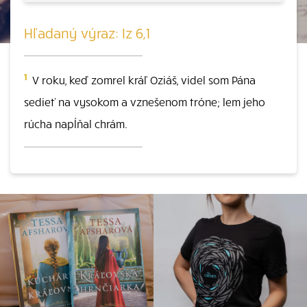
Hľadaný výraz: Iz 6,1
1
V roku, keď zomrel kráľ Oziáš, videl som Pána
sedieť na vysokom a vznešenom tróne; lem jeho
rúcha napĺňal chrám.